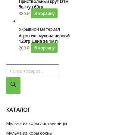
Приствольный круг D1м
5шт/уп 60гр
380
₽
В корзину
Укрывной материал
Агротекс мульча черный
120гр Цена за 1м.п.
200
₽
В корзину
П
о
и
с
к
КАТАЛОГ
т
о
Мульча из коры лиственницы
в
Мульча из коры сосны