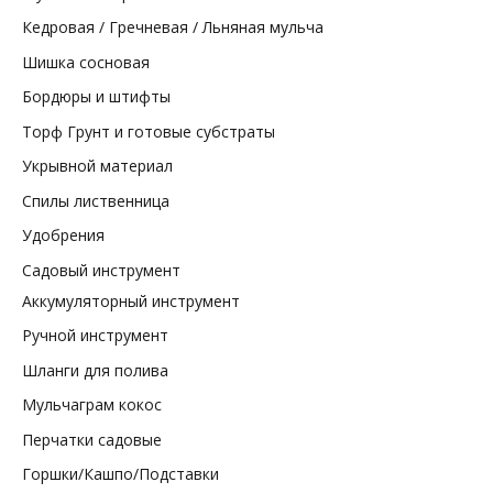
а
Кедровая / Гречневая / Льняная мульча
р
Шишка сосновая
о
в
Бордюры и штифты
Торф Грунт и готовые субстраты
Укрывной материал
Спилы лиственница
Удобрения
Садовый инструмент
Аккумуляторный инструмент
Ручной инструмент
Шланги для полива
Мульчаграм кокос
Перчатки садовые
Горшки/Кашпо/Подставки