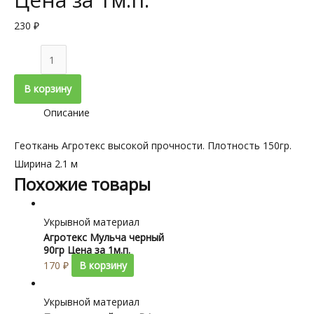
230
₽
Количество
товара
В корзину
Геоткань
Агротекс
Описание
150гр
Цена
Геоткань Агротекс высокой прочности. Плотность 150гр.
за
Ширина 2.1 м
Похожие товары
1м.п.
Укрывной материал
Агротекс Мульча черный
90гр Цена за 1м.п.
170
₽
В корзину
Укрывной материал