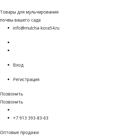
Перейти
к
Товары для мульчирования
содержимому
почвы вашего сада
info@mulcha-kora54.ru
Вход
Регистрация
Позвонить
Позвонить
+7 913 393-83-63
Оптовые продажи