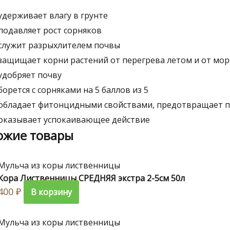
Я.
ия
удерживает влагу в грунте
подавляет рост сорняков
служит разрыхлителем почвы
защищает корни растений от перегрева летом и от мо
удобряет почву
борется с сорняками на 5 баллов из 5
обладает фитонцидными свойствами, предотвращает пр
оказывает успокаивающее действие
ожие товары
Мульча из коры лиственницы
Кора Лиственницы СРЕДНЯЯ экстра 2-5см 50л
400
₽
В корзину
Мульча из коры лиственницы