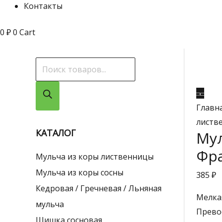
Контакты
0
₽
0
Cart
П
о
и
Главн
с
листв
к
КАТАЛОГ
Му
т
Фра
Мульча из коры лиственницы
о
Мульча из коры сосны
385
₽
в
Кедровая / Гречневая / Льняная
а
Мелка
мульча
р
Прево
Шишка сосновая