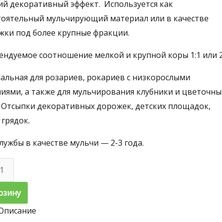
ий декоративный эффект. Используется как
тоятельный мульчирующий материал или в качестве
жки под более крупные фракции.
ндуемое соотношение мелкой и крупной коры 1:1 или 2
альная для розариев, рокариев с низкорослыми
ниями, а также для мульчирования клубники и цветочны
. Отсыпки декоративных дорожек, детских площадок,
грядок.
лужбы в качестве мульчи — 2-3 года.
ество
а
рзину
а
енницы
Описание