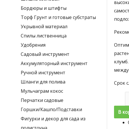
о
высок
Бордюры и штифты
в
самос
Торф Грунт и готовые субстраты
подло
Укрывной материал
Рекоме
Спилы лиственница
Удобрения
Оптим
расте
Садовый инструмент
клумб
Аккумуляторный инструмент
между 
Ручной инструмент
Шланги для полива
Срок с
Мульчаграм кокос
Колич
Перчатки садовые
товар
Горшки/Кашпо/Подставки
В ко
Мульч
Фигурки и декор для сада из
листв
полистоуна