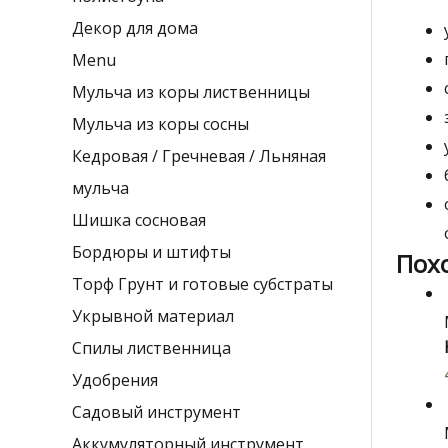
МЕЛКА
Декор для дома
Фракц
2-
Menu
4
Мульча из коры лиственницы
см.
Мульча из коры сосны
60л
Кедровая / Гречневая / Льняная
мульча
Шишка сосновая
Бордюры и штифты
Пох
Торф Грунт и готовые субстраты
Укрывной материал
Спилы лиственница
Удобрения
Садовый инструмент
Аккумуляторный инструмент